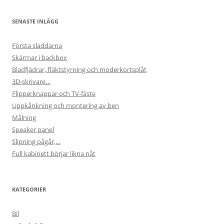
SENASTE INLÄGG
Första sladdarna
Skärmar i backbox
Bladfjädrar, fläktstyrning och moderkortsplåt
3D-skrivare…
Flipperknappar och TV-fäste
Uppkånkning och montering av ben
Målning
Speaker panel
Slipning pågår,…
Full kabinett börjar likna nåt
KATEGORIER
Bil