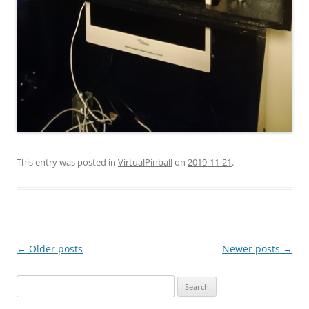
This entry was posted in
VirtualPinball
on
2019-11-21
.
Post
←
Older posts
Newer posts
→
navigation
Search
for: