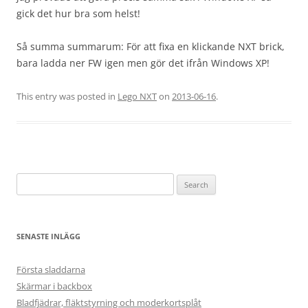
gick det hur bra som helst!
Så summa summarum: För att fixa en klickande NXT brick,
bara ladda ner FW igen men gör det ifrån Windows XP!
This entry was posted in
Lego NXT
on
2013-06-16
.
Search
for:
SENASTE INLÄGG
Första sladdarna
Skärmar i backbox
Bladfjädrar, fläktstyrning och moderkortsplåt