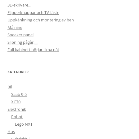
3D-skrivare…
Flipperknappar och TV-fäste
Uppkånkning och montering av ben
Målning
Speaker panel
Slipning pågår,…
Full kabinett börjar likna nåt
KATEGORIER
Bil
Saab 9-5
XC70
Elektronik
Robot
Lego NXT
Hus