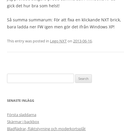
gick det hur bra som helst!
Så summa summarum: För att fixa en klickande NXT brick,
bara ladda ner FW igen men gör det ifrån Windows XP!
This entry was posted in
Lego NXT
on
2013-06-16
.
Search
for:
SENASTE INLÄGG
Första sladdarna
Skärmar i backbox
Bladfjädrar, fläktstyrning och moderkortsplåt