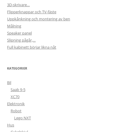
3D-skrivare…
Flipperknappar och TV-fäste
Uppkånkning och montering av ben
Målning
Speaker panel
Slipning pågår,…
Full kabinett börjar likna nåt
KATEGORIER
Bil
Saab 9-5
XC70
Elektronik
Robot
Lego NXT
Hus