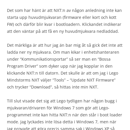
Det som har hänt är att NXT:n av någon anledning inte kan
starta upp huvudmjukvaran (firmware eller kort och kott
FW) och därför blir kvar i bootloadern. Klickandet indikerar
att den väntar på att få en ny huvudmjukvara nedladdad.
Det märkliga är att hur jag än bar mig åt så gick det inte att
ladda ner ny mjukvara. Om man kikar i enhetshanteraren
under “Kommunikationsportar” så ser man en “Bossa
Program Driver” som dyker upp när jag kopplar in den
klickande NXT:n till datorn. Det skulle är att om jag i Lego
Mindstorms NXT väljer “Tools” – “Update NXT Firmware”
och trycker “Download”, så hittas inte min NXT.
Till slut visade det sig att Lego tydligen har någon bugg i
mjukvaran/drivaren för Windows 7 som gör att Lego-
programmet inte kan hitta NXT:n när den står i boot loader
mode. Jag lyckades inte lösa detta i Windows 7, men när
jag provade att göra precis samma sak i Windows XP så