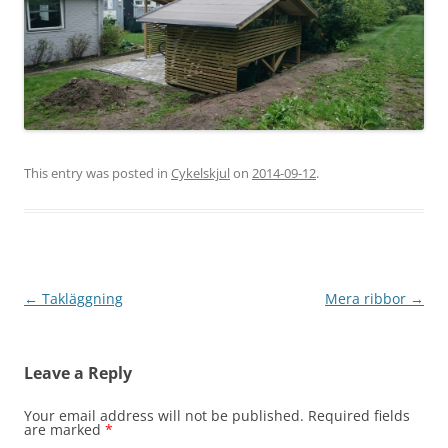
This entry was posted in
Cykelskjul
on
2014-09-12
.
Post
←
Takläggning
Mera ribbor
→
navigation
Leave a Reply
Your email address will not be published.
Required fields
are marked
*