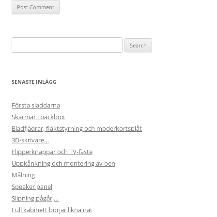
Search
for:
SENASTE INLÄGG
Första sladdarna
Skärmar i backbox
Bladfjädrar, fläktstyrning och moderkortsplåt
3D-skrivare…
Flipperknappar och TV-fäste
Uppkånkning och montering av ben
Målning
Speaker panel
Slipning pågår,…
Full kabinett börjar likna nåt