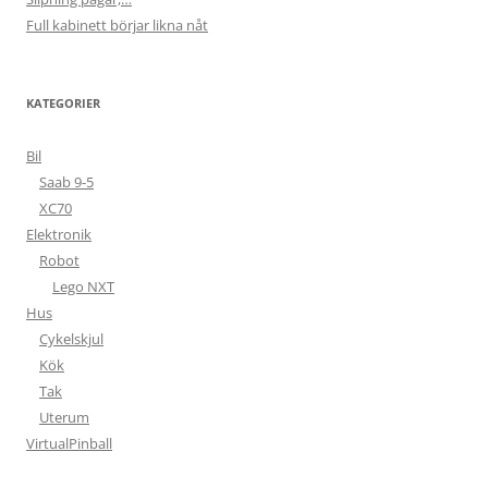
Full kabinett börjar likna nåt
KATEGORIER
Bil
Saab 9-5
XC70
Elektronik
Robot
Lego NXT
Hus
Cykelskjul
Kök
Tak
Uterum
VirtualPinball