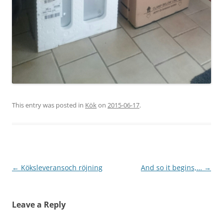
This entry was posted in
Kök
on
2015-06-17
.
Post
←
Köksleveransoch röjning
And so it begins,…
→
navigation
Leave a Reply