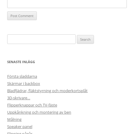
Search
for:
SENASTE INLÄGG
Första sladdarna
Skärmar i backbox
Bladfjädrar, fläktstyrning och moderkortsplåt
3D-skrivare…
Flipperknappar och TV-fäste
Uppkånkning och montering av ben
Målning
Speaker panel
Slipning pågår,…