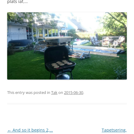
plats iaf,…
This entry was posted in
Tak
on
2015-06-30
.
Post
←
And so it begins 2,…
Tapetsering,