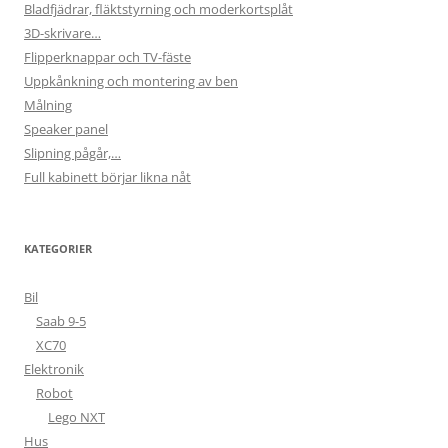
Bladfjädrar, fläktstyrning och moderkortsplåt
3D-skrivare…
Flipperknappar och TV-fäste
Uppkånkning och montering av ben
Målning
Speaker panel
Slipning pågår,…
Full kabinett börjar likna nåt
KATEGORIER
Bil
Saab 9-5
XC70
Elektronik
Robot
Lego NXT
Hus