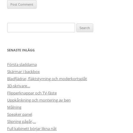
Search
for:
SENASTE INLÄGG
Första sladdarna
Skärmar i backbox
Bladfjädrar, fläktstyrning och moderkortsplåt
3D-skrivare…
Flipperknappar och TV-fäste
Uppkånkning och montering av ben
Målning
Speaker panel
Slipning pågår,…
Full kabinett börjar likna nåt