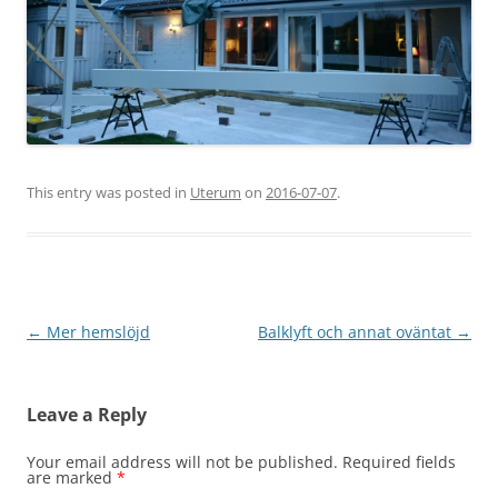
This entry was posted in
Uterum
on
2016-07-07
.
Post
←
Mer hemslöjd
Balklyft och annat oväntat
→
navigation
Leave a Reply
Your email address will not be published.
Required fields
are marked
*